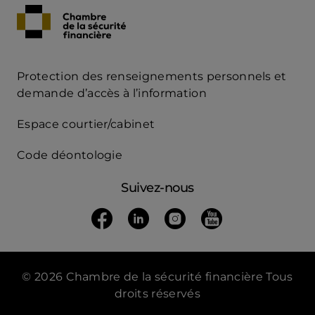
Protection des renseignements personnels et
Acces
demande d’accès à l’information
Rapide
Espace courtier/cabinet
mobile
Code déontologie
Suivez-nous
Suivez nous sur Facebook
(ouvre dans un nouvel onglet)
Suivez-nous Linkedin
(ouvre dans un nouvel onglet
Suivez nous sur Insta
(ouvre dans un nouvel 
Suivez nous sur
(ouvre dans un n
© 2026 Chambre de la sécurité financière Tous
droits réservés