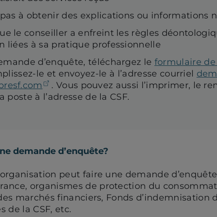
 pas à obtenir des explications ou informations 
e le conseiller a enfreint les règles déontologiq
 liées à sa pratique professionnelle
demande d’enquête, téléchargez le
formulaire d
re dans un nouvel onglet)
mplissez-le et envoyez-le à l’adresse courriel
dem
(ouvre votre client de messagerie)
resf.com
. Vous pouvez aussi l’imprimer, le re
la poste à l’adresse de la CSF.
une demande d’enquête?
 organisation peut faire une demande d’enquêt
rance, organismes de protection du consommate
 des marchés financiers, Fonds d’indemnisation 
 de la CSF, etc.