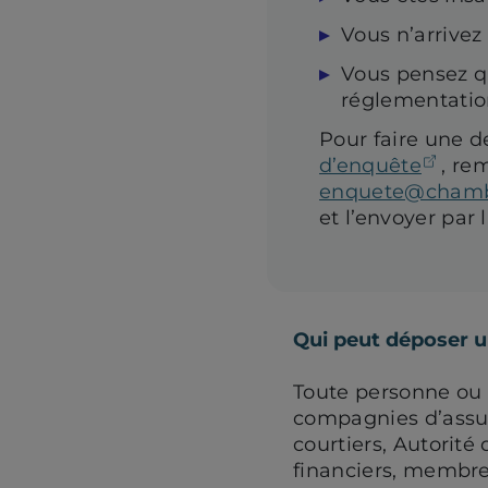
Vous n’arrivez
Vous pensez qu
réglementation
Pour faire une 
(ouv
d’enquête
, re
enquete@chamb
et l’envoyer par 
Qui peut déposer 
Toute personne ou
compagnies d’assu
courtiers, Autorité
financiers, membres