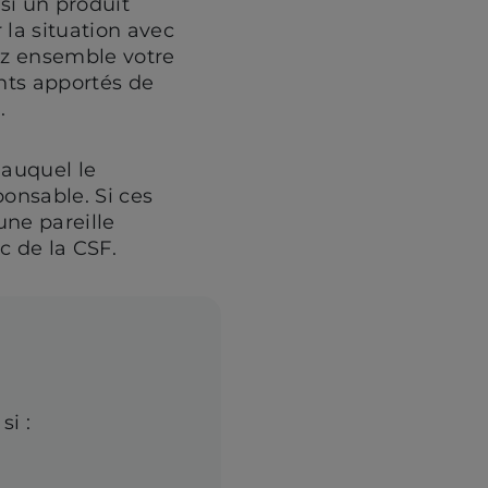
si un produit
 la situation avec
ez ensemble votre
ents apportés de
.
 auquel le
ponsable. Si ces
une pareille
 de la CSF.
si :