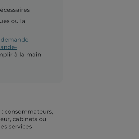
nécessaires
ues ou la
e demande
ande-
mplir à la main
e : consommateurs,
ur, cabinets ou
des services