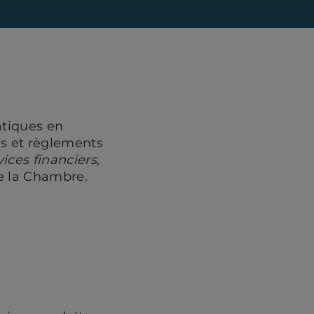
atiques en
is et règlements
vices financiers
,
e la Chambre.