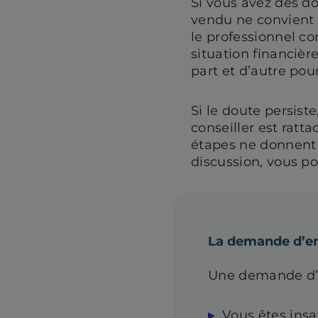
Si vous avez des do
vendu ne convient p
le professionnel c
situation financièr
part et d’autre pou
Si le doute persist
conseiller est ratt
étapes ne donnent 
discussion, vous p
La demande d’e
Une demande d’en
Vous êtes insat