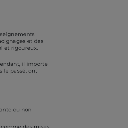
enseignements
émoignages et des
l et rigoureux.
endant, il importe
s le passé, ont
sante ou non
é, comme des mises