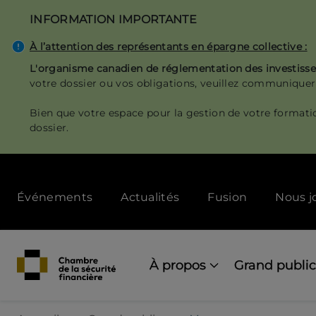
Aller
INFORMATION IMPORTANTE
au
contenu
À l’attention des représentants en épargne collective :
principal
L'organisme canadien de réglementation des investis
votre dossier ou vos obligations, veuillez communiquer
Bien que votre espace pour la gestion de votre formati
dossier.
Secondary
Événements
Actualités
Fusion
Nous j
menu
[Desktop]
Main
navigation
À propos
Grand public