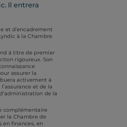
sur
sur
cette
. Il entrera
Facebook
LinkedIn
page
(ouvre
(ouvre
par
ie et d’encadrement
syndic à la Chambre
dans
dans
mail
nd à titre de premier
un
un
ection rigoureux. Son
 connaissance
nouvel
nouvel
our assurer la
ibuera activement à
onglet)
onglet)
l’assurance et de la
 d’administration de la
ise complémentaire
mer la Chambre de
s en finances, en