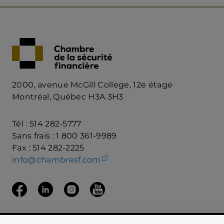
2000, avenue McGill College, 12e étage
Montréal, Québec H3A 3H3
Tél : 514 282-5777
Sans frais : 1 800 361-9989
Fax : 514 282-2225
(ouvre votre client de mess
info@chambresf.com
Suivez nous sur Facebook
(ouvre dans un nouvel onglet)
Suivez-nous Linkedin
(ouvre dans un nouvel onglet)
Suivez nous sur Instagram
(ouvre dans un nouvel onglet)
Suivez nous sur Youtube
(ouvre dans un nouvel onglet)