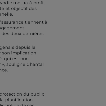
yndic mettra à profit
e et objectif des
nnelle.
l’assurance tiennent à
engagement
s des deux dernières
enais depuis la
 son implication
é, qui est non
 », souligne Chantal
nce.
protection du public
a planification
discipline de ses