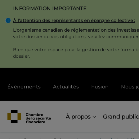
Aller
INFORMATION IMPORTANTE
au
contenu
À l’attention des représentants en épargne collective :
principal
L'organisme canadien de réglementation des investis
votre dossier ou vos obligations, veuillez communiquer
Bien que votre espace pour la gestion de votre formati
dossier.
Secondary
Événements
Actualités
Fusion
Nous j
menu
[Desktop]
Main
navigation
À propos
Grand public