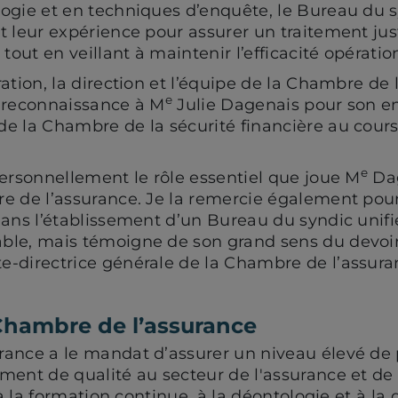
ogie et en techniques d’enquête, le Bureau du s
t leur expérience pour assurer un traitement just
ut en veillant à maintenir l’efficacité opératio
ation, la direction et l’équipe de la Chambre de 
e
e reconnaissance à M
Julie Dagenais pour son 
e la Chambre de la sécurité financière au cour
e
personnellement le rôle essentiel que joue M
Dag
e de l’assurance. Je la remercie également pour
dans l’établissement d’un Bureau du syndic unifi
ble, mais témoigne de son grand sens du devoir
-directrice générale de la Chambre de l’assura
Chambre de l’assurance
ance a le mandat d’assurer un niveau élevé de 
ment de qualité au secteur de l'assurance et de l
 à la formation continue, à la déontologie et à la 