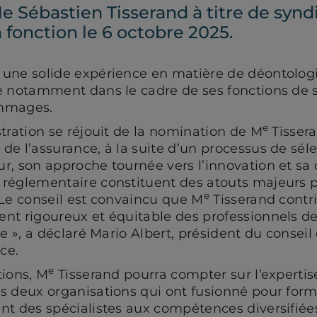
Sébastien Tisserand à titre de syndic
 fonction le 6 octobre 2025.
 une solide expérience en matière de déontolog
se notamment dans le cadre de ses fonctions de 
ommages.
e
stration se réjouit de la nomination de M
Tissera
de l’assurance, à la suite d’un processus de sél
r, son approche tournée vers l’innovation et sa
réglementaire constituent des atouts majeurs p
e
 Le conseil est convaincu que M
Tisserand contr
nt rigoureux et équitable des professionnels de 
re », a déclaré Mario Albert, président du conseil
ce.
e
tions, M
Tisserand pourra compter sur l’expert
es deux organisations qui ont fusionné pour for
nt des spécialistes aux compétences diversifiée