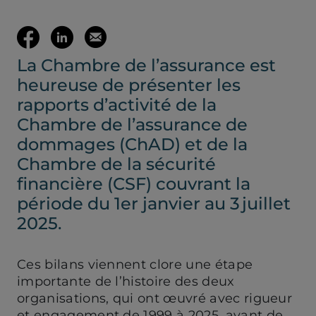
(ouvre votre c
Partager
Partager
Envoyer
La Chambre de l’assurance est
sur
sur
cette
heureuse de présenter les
Facebook
LinkedIn
page
rapports d’activité de la
Chambre de l’assurance de
(ouvre
(ouvre
par
dommages (ChAD) et de la
Chambre de la sécurité
dans
dans
mail
financière (CSF) couvrant la
période du 1er janvier au 3 juillet
un
un
2025.
nouvel
nouvel
Ces bilans viennent clore une étape
importante de l’histoire des deux
onglet)
onglet)
organisations, qui ont œuvré avec rigueur
et engagement de 1999 à 2025, avant de