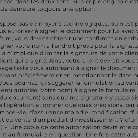
isée dans les deux sens. Si la copie originale est
dé demeure toujours une option.
dispose pas de moyens technologiques, ou n’est p
 vous autoriser à signer le document pour lui avec
faire, vous devrez obtenir une confirmation écrite
igner votre nom à l’endroit prévu pour la signatur
 n’implique d’imiter la signature de votre clien
client qui a signé. Ainsi, votre client devrait vou
sage texte vous autorisant à signer le document
crivant précisément et en mentionnant la date o
 Vous pourriez lui suggérer la formulation suivant
ient) autorise (votre nom) à signer le formulaire 
lé du document) sans que ma signature y apparai
ire l’opération et donner quelques précisions, pa
rance-vie, d’assurance maladie, modification d’u
at ou vente d’un produit d’investissement Y d’un
 ». Une copie de cette autorisation devra être c
ant au formulaire en question. Une fois cette aut