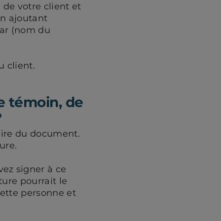
de votre client et
en ajoutant
par (nom du
 client.
me témoin, de
?
taire du document.
ure.
ez signer à ce
ture pourrait le
cette personne et