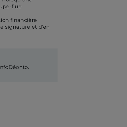
uperflue.
tion financière
ne signature et d’en
InfoDéonto.