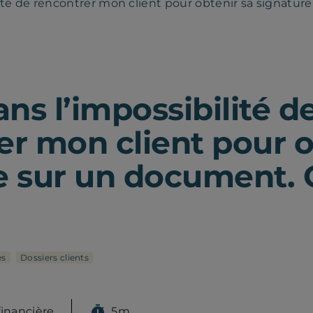
lité de rencontrer mon client pour obtenir sa signatur
ans l’impossibilité d
er mon client pour o
e sur un document. 
es
Dossiers clients
financière
5m