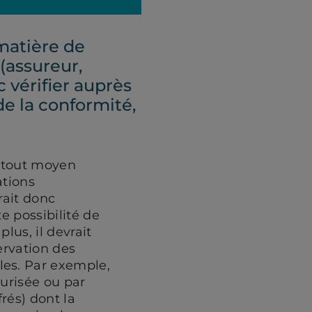
matière de
 (assureur,
c vérifier auprès
de la conformité,
r tout moyen
ations
rait donc
te possibilité de
lus, il devrait
ervation des
les. Par exemple,
curisée ou par
frés) dont la