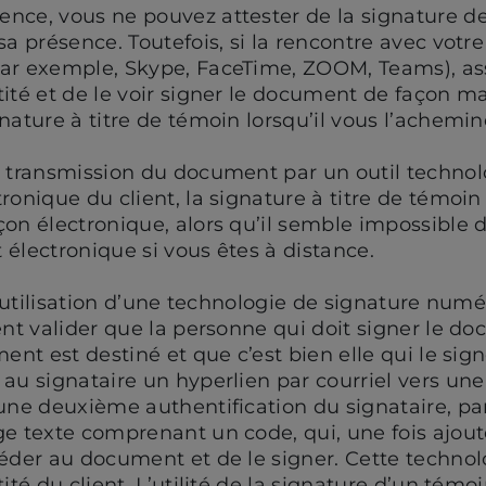
ce, vous ne pouvez attester de la signature de 
a présence. Toutefois, si la rencontre avec votre 
ar exemple, Skype, FaceTime, ZOOM, Teams), as
tité et de le voir signer le document de façon m
nature à titre de témoin lorsqu’il vous l’achemin
a transmission du document par un outil techno
ronique du client, la signature à titre de témoin 
on électronique, alors qu’il semble impossible de
électronique si vous êtes à distance.
 l’utilisation d’une technologie de signature num
ent valider que la personne qui doit signer le d
ent est destiné et que c’est bien elle qui le sign
au signataire un hyperlien par courriel vers un
 une deuxième authentification du signataire, p
e texte comprenant un code, qui, une fois ajout
céder au document et de le signer. Cette techno
ité du client. L’utilité de la signature d’un témo