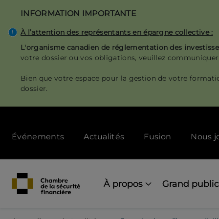
Aller
INFORMATION IMPORTANTE
au
contenu
À l’attention des représentants en épargne collective :
principal
L'organisme canadien de réglementation des investis
votre dossier ou vos obligations, veuillez communiquer
Bien que votre espace pour la gestion de votre formati
dossier.
Secondary
Événements
Actualités
Fusion
Nous j
menu
[Desktop]
Main
navigation
À propos
Grand public