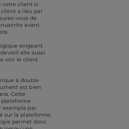
votre client si
client a lieu par
surez-vous de
anuscrite avant
era.
logique exigeant
devrait elle aussi
 voir le client
érique à double
ocument est bien
era. Cette
e plateforme
ar exemple par
é sur la plateforme,
logie permet donc
in lorsqu’une