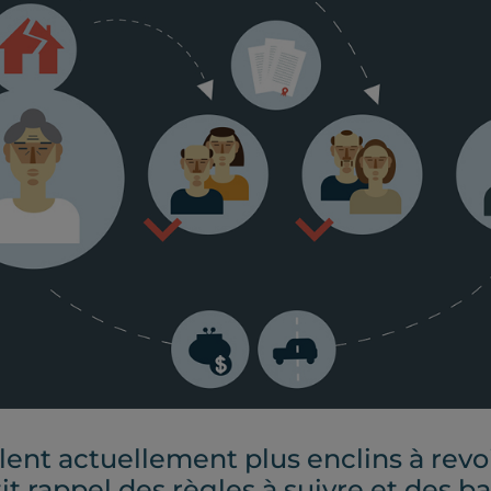
ent actuellement plus enclins à revoi
t rappel des règles à suivre et des ba