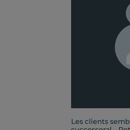
Les clients sembl
successoral… Peti