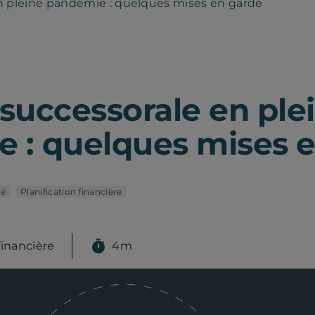
n pleine pandémie : quelques mises en garde
 successorale en ple
 : quelques mises 
té
Planification financière
financière
4m