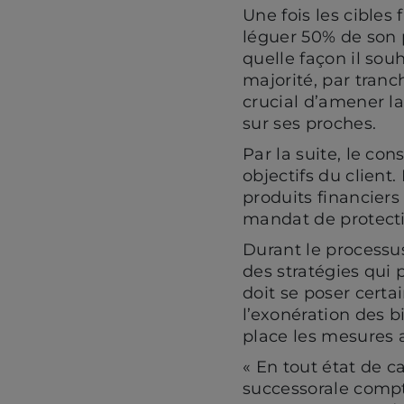
Une fois les cibles 
léguer 50% de son p
quelle façon il sou
majorité, par tranch
crucial d’amener la
sur ses proches.
Par la suite, le con
objectifs du client.
produits financiers
mandat de protecti
Durant le processus,
des stratégies qui 
doit se poser certa
l’exonération des b
place les mesures 
« En tout état de c
successorale compte