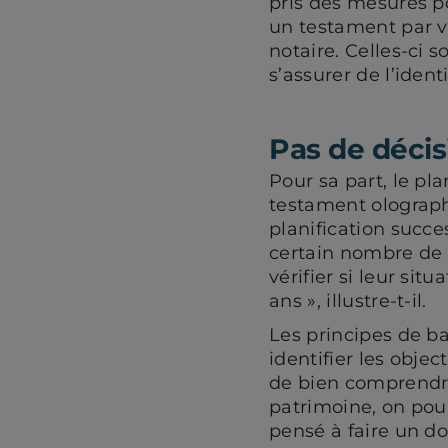
pris des mesures po
un testament par vo
notaire. Celles-ci s
s’assurer de l’ident
Pas de décis
Pour sa part, le pl
testament olograph
planification succe
certain nombre de 
vérifier si leur sit
ans », illustre-t-il.
Les principes de b
identifier les objec
de bien comprendre
patrimoine, on pourr
pensé à faire un do