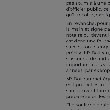
pas soumis à une pr
d’officier public, 
qu’il reçoit », expli
En revanche, pour p
la main et signé pa
notaire ou devant l
est donc une fausse
succession et enge
e
précise M
Boileau, 
s’assurera de tradu
important à ses yeu
années, par exemple
e
M
Boileau met éga
en ligne. « Les inf
sont souvent faux o
préparé selon les rè
Elle souligne égal