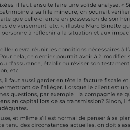
fixées, il faut ensuite faire une solide analyse. « 
atrimoine à sa fille mineure, on pourrait vérifie
haite que celle-ci entre en possession de son héri
es de versement, etc. », illustre Marc Binette qui
 personne à réfléchir à la situation et aux impac
seiller devra réunir les conditions nécessaires à l
 Pour cela, ce dernier pourrait avoir à à modifier
 ou d’assurance, établir ou réviser son testament
on, etc.
 il faut aussi garder en tête la facture fiscale e
permettront de l’alléger. Lorsque le client est u
ines questions, par exemple : la compagnie se qua
iens en capital lors de sa transmission? Sinon, il
adéquates.
ause, et même s’il est normal de penser à sa plan
 tenu des circonstances actuelles, on doit s’ass