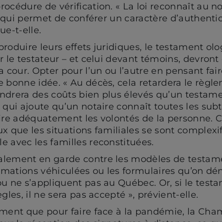
océdure de vérification. « La loi reconnaît au no
ce qui permet de conférer un caractère d’authent
que-t-elle.
roduire leurs effets juridiques, le testament ol
r le testateur – et celui devant témoins, devront 
a cour. Opter pour l’un ou l’autre en pensant fa
 bonne idée. « Au décès, cela retardera le règl
ndrera des coûts bien plus élevés qu’un testamen
qui ajoute qu’un notaire connaît toutes les subtil
ire adéquatement les volontés de la personne. C
x que les situations familiales se sont complexi
 avec les familles reconstituées.
lement en garde contre les modèles de testame
ormations véhiculées ou les formulaires qu’on dé
u ne s’appliquent pas au Québec. Or, si le testa
gles, il ne sera pas accepté », prévient-elle.
ement que pour faire face à la pandémie, la Cha