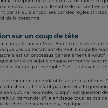
ur la réception des signatures à distance, ce q
ie électronique dans le cadre de rencontres virt
ont par ailleurs encadrées par des règles strictes
ité de la personne.
ion sur un coup de tête
anificateur financier Marc Binette considère qu’i
e que pas de testament du tout. Il rappelle auss
ssorale est un processus généralement évolutif. 
questions à ce sujet à chaque rencontre avec me
uation a changé par exemple. C’est un travail qui s
ase demeurent cependant toujours les mêmes. T
tifs du client. « Il ne faut pas hésiter à le questi
 son but. Par exemple, lorsqu’il est question d
ait lui demander s’il a envisagé tous les cas de f
n de charité par exemple », explique-t-il.