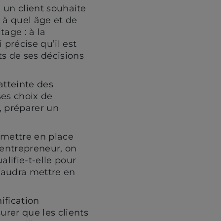
Si un client souhaite
r à quel âge et de
tage : à la
 précise qu’il est
ts de ses décisions
’atteinte des
 ses choix de
, préparer un
t mettre en place
n entrepreneur, on
lifie-t-elle pour
 faudra mettre en
ification
urer que les clients