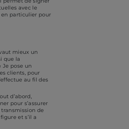
ui permet de signer
uelles avec le
, en particulier pour
l vaut mieux un
i que la
« Je pose un
s clients, pour
’effectue au fil des
out d’abord,
onner pour s’assurer
e transmission de
igure et s’il a