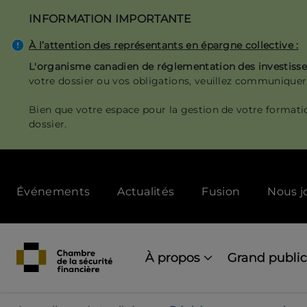
Aller
INFORMATION IMPORTANTE
au
contenu
À l’attention des représentants en épargne collective :
principal
L'organisme canadien de réglementation des investis
votre dossier ou vos obligations, veuillez communiquer
Bien que votre espace pour la gestion de votre formati
dossier.
Secondary
Événements
Actualités
Fusion
Nous j
menu
[Desktop]
Main
navigation
À propos
Grand public