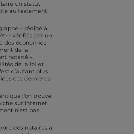
taire un statut
icité au testament
ographe – rédigé à
être vérifiés par un
ire des économies
ement de la
t notarié »,
ités de la loi et
’est d’autant plus
fiées ces dernières
nt que l’on trouve
niche sur Internet
ment n’est pas
mbre des notaires a