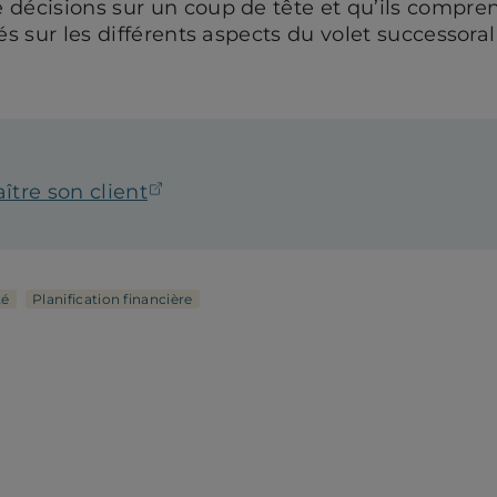
 décisions sur un coup de tête et qu’ils compre
lés sur les différents aspects du volet successora
(ouvre dans un nouvel onglet)
ître son client
té
Planification financière