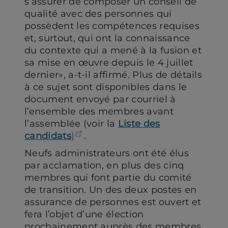
s’assurer de composer un conseil de
qualité avec des personnes qui
possèdent les compétences requises
et, surtout, qui ont la connaissance
du contexte qui a mené à la fusion et
sa mise en œuvre depuis le 4 juillet
dernier», a-t-il affirmé. Plus de détails
à ce sujet sont disponibles dans le
document envoyé par courriel à
l’ensemble des membres avant
l’assemblée (voir la
Liste des
(ouvre dans un nouvel onglet)
candidats
)
.
Neufs administrateurs ont été élus
par acclamation, en plus des cinq
membres qui font partie du comité
de transition. Un des deux postes en
assurance de personnes est ouvert et
fera l’objet d’une élection
prochainement auprès des membres