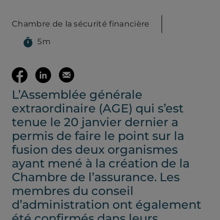
Chambre de la sécurité financière
5m
(ouvre votre c
Partager
Partager
Envoyer
L’Assemblée générale
sur
sur
cette
extraordinaire (AGE) qui s’est
Facebook
LinkedIn
page
tenue le 20 janvier dernier a
permis de faire le point sur la
(ouvre
(ouvre
par
fusion des deux organismes
ayant mené à la création de la
dans
dans
mail
Chambre de l’assurance. Les
membres du conseil
un
un
d’administration ont également
été confirmés dans leurs