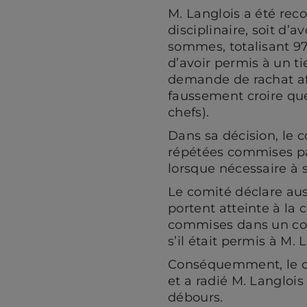
M. Langlois a été reco
disciplinaire, soit d’
sommes, totalisant 97 
d’avoir permis à un ti
demande de rachat afi
faussement croire que
chefs).
Dans sa décision, le c
répétées commises par
lorsque nécessaire à s
Le comité déclare auss
portent atteinte à la 
commises dans un cont
s’il était permis à M.
Conséquemment, le co
et a radié M. Langlo
débours.