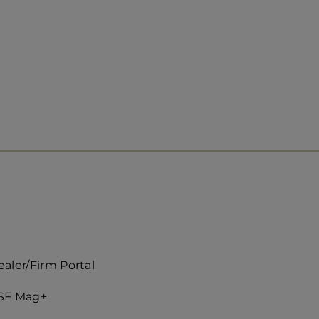
ccès
aler/Firm Portal
apide
SF Mag+
roite)