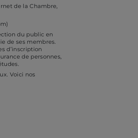
ternet de la Chambre,
om)
ection du public en
ogie de ses membres.
s d’inscription
ssurance de personnes,
études.
x. Voici nos