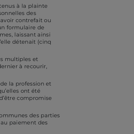
tenus à la plainte
rsonnelles des
avoir contrefait ou
 un formulaire de
es, laissant ainsi
elle détenait (cinq
ns multiples et
rnier à recourir,
de la profession et
u’elles ont été
t d’être compromise
 communes des parties
r au paiement des