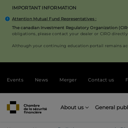
Skip
IMPORTANT INFORMATION
to
main
Attention Mutual Fund Representatives :
content
The canadian Investment Regulatory Organization (CI
obligations, please contact your dealer or CIRO directly
Although your continuing education portail remains ac
Secondary
Events
News
Merger
Contact us
F
menu
[Desktop]
Main
navigation
About us
General publ