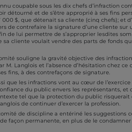
nnu coupable sous les dix chefs d’infraction con
avoir détourné et de s’être approprié à ses fins pe
000 $, que détenait sa cliente (cinq chefs); et d’
ers de contrefaire la signature d’une cliente sur
n de lui permettre de s’approprier lesdites somm
 sa cliente voulait vendre des parts de fonds qu’
omité souligne la gravité objective des infractio
 M. Langlois et l’absence d’hésitation chez ce de
es fins, à des contrefaçons de signature.
i que les infractions vont au cœur de l’exercice 
confiance du public envers les représentants, et q
exte tel que la protection du public risquerai
 Langlois de continuer d’exercer la profession.
mité de discipline a entériné les suggestions
is de façon permanente, en plus de le condamne