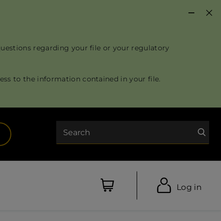
questions regarding your file or your regulatory
ss to the information contained in your file.
Search
opens in a new tab)
Log in