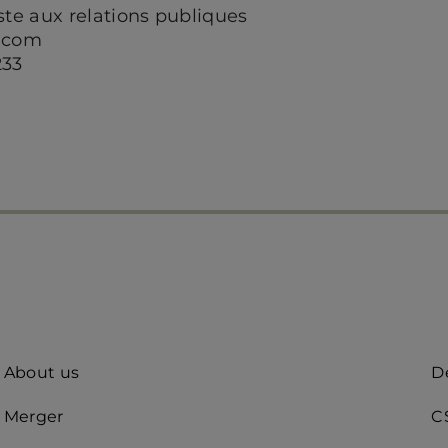
te aux relations publiques
.com
233
Quick
A
About us
De
access
R
Merger
C
(d