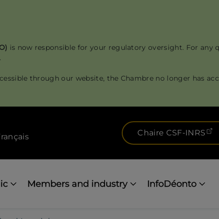
RO)
is now responsible for your regulatory oversight. For any 
.
cessible through our website, the Chambre no longer has acce
(
Chaire CSF-INRS
rançais
ic
Members and industry
InfoDéonto