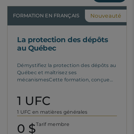
aucunEnglish version also available
Nouveauté
FORMATION EN FRANÇAIS
La protection des dépôts
au Québec
Démystifiez la protection des dépôts au
Québec et maîtrisez ses
mécanismesCette formation, conçue
par l’Autorité des marchés financiers
(AMF) et diffusée par la Chambre, vise à
1 UFC
familiariser les participants avec les
mécanismes de protection des dépôts
1 UFC en matières générales
en vigueur au Québec. Elle aborde
notamment les fondements de cette
0 $
Tarif membre
protection, le rôle de l’AMF, les limites