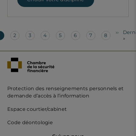
gination
Page
››
Dern
Dern
1
2
3
4
5
6
7
8
Page
Page
Page
Page
Page
Page
Page
Page
suivant
page
»
courante
Protection des renseignements personnels et
Acces
demande d’accès à l’information
Rapide
Espace courtier/cabinet
mobile
Code déontologie