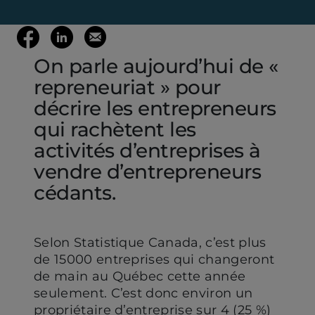
(ouvre votre c
Partager
Partager
Envoyer
On parle aujourd’hui de «
sur
sur
cette
repreneuriat » pour
Facebook
LinkedIn
page
décrire les entrepreneurs
qui rachètent les
(ouvre
(ouvre
par
activités d’entreprises à
vendre d’entrepreneurs
dans
dans
mail
cédants.
un
un
Selon Statistique Canada, c’est plus
nouvel
nouvel
de 15000 entreprises qui changeront
de main au Québec cette année
onglet)
onglet)
seulement. C’est donc environ un
propriétaire d’entreprise sur 4 (25 %)