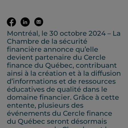
(ouvre votre c
Partager
Partager
Envoyer
Montréal, le 30 octobre 2024 – La
sur
sur
cette
Chambre de la sécurité
Facebook
LinkedIn
page
financière annonce qu’elle
devient partenaire du Cercle
(ouvre
(ouvre
par
finance du Québec, contribuant
ainsi à la création et à la diffusion
dans
dans
mail
d’informations et de ressources
éducatives de qualité dans le
un
un
domaine financier. Grâce à cette
entente, plusieurs des
nouvel
nouvel
événements du Cercle finance
du Québec seront désormais
onglet)
onglet)