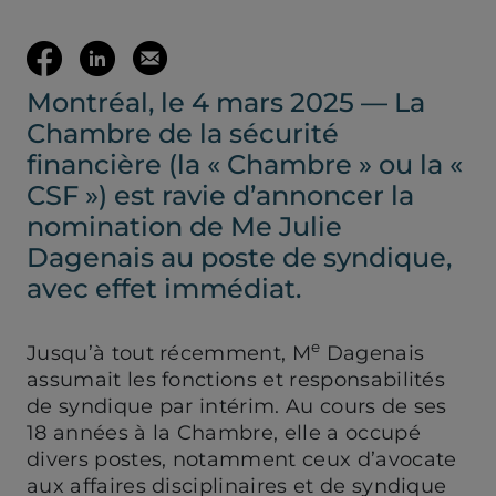
(ouvre votre c
Partager
Partager
Envoyer
Montréal, le 4 mars 2025 — La
sur
sur
cette
Chambre de la sécurité
Facebook
LinkedIn
page
financière (la « Chambre » ou la «
CSF ») est ravie d’annoncer la
(ouvre
(ouvre
par
nomination de Me Julie
Dagenais au poste de syndique,
dans
dans
mail
avec effet immédiat.
un
un
e
Jusqu’à tout récemment, M
Dagenais
assumait les fonctions et responsabilités
nouvel
nouvel
de syndique par intérim. Au cours de ses
18 années à la Chambre, elle a occupé
onglet)
onglet)
divers postes, notamment ceux d’avocate
aux affaires disciplinaires et de syndique