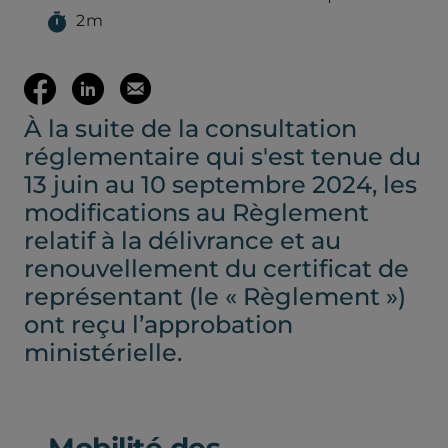
2m
(ouvre votre c
Partager
Partager
Envoyer
À la suite de la consultation
sur
sur
cette
réglementaire qui s'est tenue du
Facebook
LinkedIn
page
13 juin au 10 septembre 2024, les
modifications au Règlement
(ouvre
(ouvre
par
relatif à la délivrance et au
renouvellement du certificat de
dans
dans
mail
représentant (le « Règlement »)
ont reçu l’approbation
un
un
ministérielle.
nouvel
nouvel