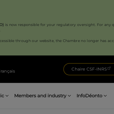
RO)
is now responsible for your regulatory oversight. For any 
.
cessible through our website, the Chambre no longer has acce
(
Chaire CSF-INRS
rançais
ic
Members and industry
InfoDéonto