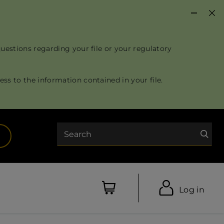
questions regarding your file or your regulatory
ss to the information contained in your file.
Search
opens in a new tab)
Log in