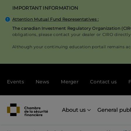
Skip
IMPORTANT INFORMATION
to
main
Attention Mutual Fund Representatives :
content
The canadian Investment Regulatory Organization (CI
obligations, please contact your dealer or CIRO directly
Although your continuing education portail remains ac
Secondary
Events
News
Merger
Contact us
F
menu
[Desktop]
Main
navigation
About us
General publ