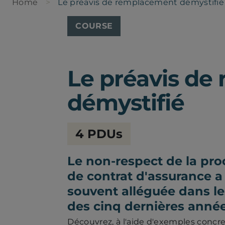
Home
Le préavis de remplacement démystifié
COURSE
Le préavis d
démystifié
Chambre
4 PDUs
de
la
sécurité
Le non-respect de la pr
financière
de contrat d'assurance a é
souvent alléguée dans 
des cinq dernières année
Découvrez, à l'aide d'exemples concre