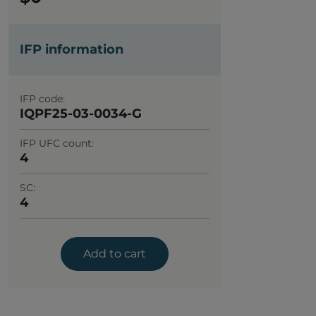
IFP information
IFP code
IQPF25-03-0034-G
IFP UFC count
4
SC
4
Add to cart