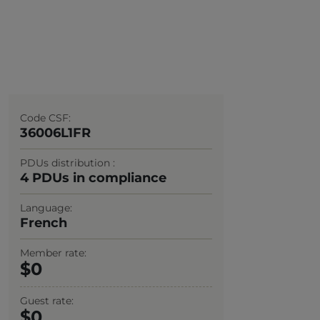
Code CSF
36006L1FR
PDUs distribution
4 PDUs in compliance
Language
French
Member rate
0
Guest rate
0