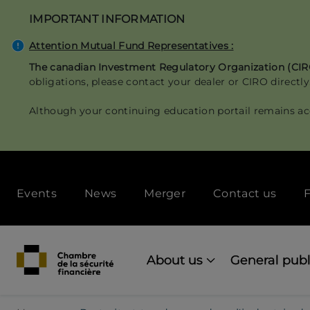
Skip
IMPORTANT INFORMATION
to
main
Attention Mutual Fund Representatives :
content
The canadian Investment Regulatory Organization (CI
obligations, please contact your dealer or CIRO directly
Although your continuing education portail remains ac
Secondary
Events
News
Merger
Contact us
F
menu
[Desktop]
Main
navigation
About us
General publ