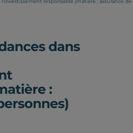
de l'investissement responsable (matière : assurance d
endances dans
nt
atière :
personnes)