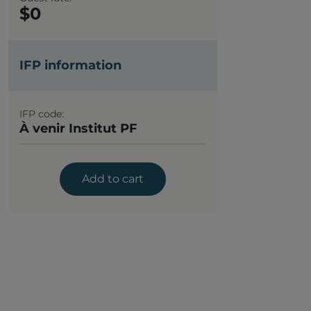
0
IFP information
IFP code
À venir Institut PF
Add to cart