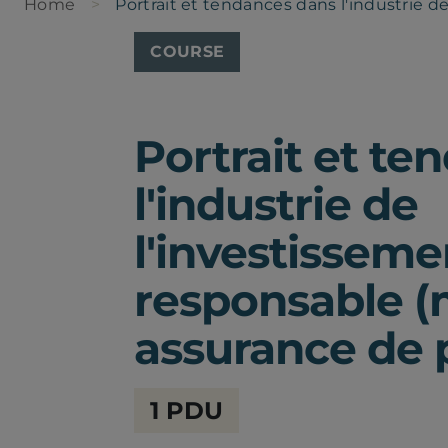
Home
Portrait et tendances dans l'industrie 
COURSE
Portrait et t
l'industrie de
l'investisseme
responsable (m
assurance de 
Chambre
1 PDU
de
la