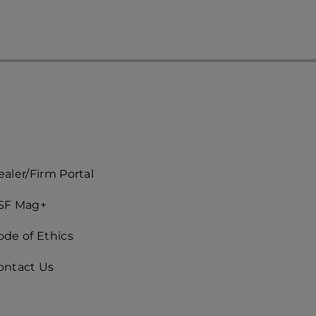
ccès
aler/Firm Portal
apide
SF Mag+
roite)
ode of Ethics
ontact Us