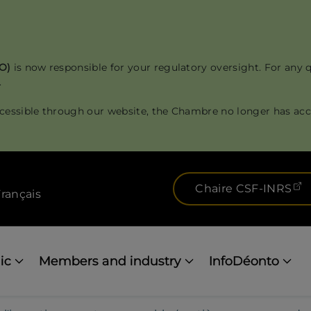
RO)
is now responsible for your regulatory oversight. For any 
.
cessible through our website, the Chambre no longer has acce
(
Chaire CSF-INRS
rançais
ic
Members and industry
InfoDéonto