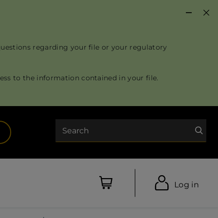
questions regarding your file or your regulatory
ss to the information contained in your file.
Search
opens in a new tab)
Log in