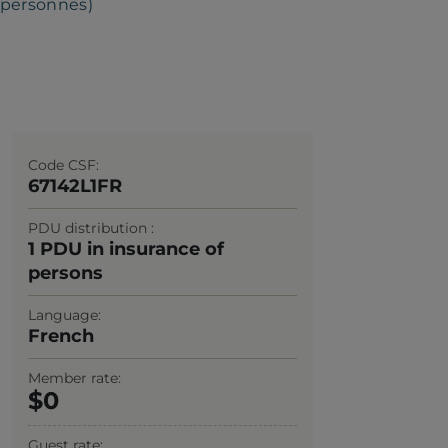
e personnes)
Code CSF
67142L1FR
PDU distribution
1 PDU in insurance of
persons
Language
French
Member rate
0
Guest rate