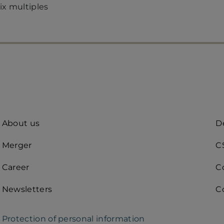
ix multiples
Quick
A
About us
De
access
R
Merger
C
(d
Career
C
Newsletters
C
Protection of personal information