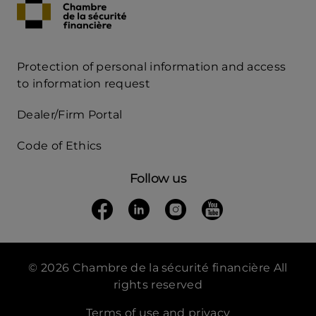
Protection of personal information and access
Acces
to information request
Rapide
Dealer/Firm Portal
mobile
Code of Ethics
Follow us
Follow us on Facebook
(opens in a new tab)
Follow us on Linkedin
(opens in a new tab)
Follow us on Instagra
(opens in a new tab)
Follow us on Yo
(opens in a new t
© 2026 Chambre de la sécurité financière All
rights reserved
Terms of use and privacy