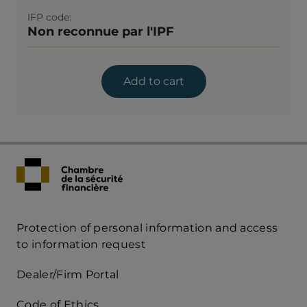
IFP code
Non reconnue par l'IPF
Add to cart
Protection of personal information and access
Acces
to information request
Rapide
Dealer/Firm Portal
mobile
Code of Ethics