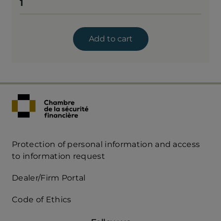
1
Add to cart
Protection of personal information and access
Acces
to information request
Rapide
Dealer/Firm Portal
mobile
Code of Ethics