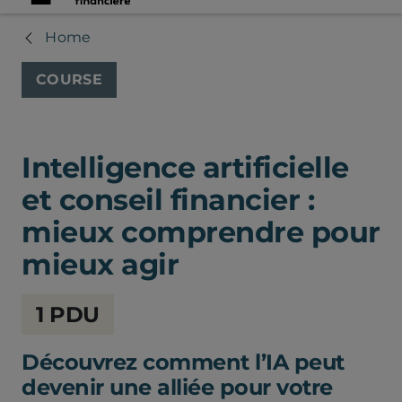
Home
COURSE
Intelligence artificielle
et conseil financier :
mieux comprendre pour
mieux agir
Chambre
1 PDU
de
la
Découvrez comment l’IA peut
sécurité
financière
devenir une alliée pour votre