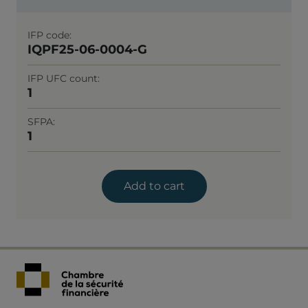
IFP code
IQPF25-06-0004-G
IFP UFC count
1
SFPA
1
Add to cart