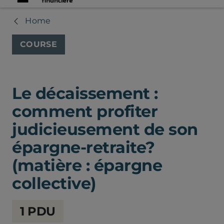
Home
COURSE
Le décaissement :
comment profiter
judicieusement de son
épargne-retraite?
(matière : épargne
collective)
Chambre
1 PDU
de