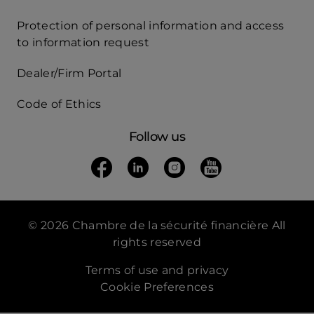
Protection of personal information and access
Acces
to information request
Rapide
Dealer/Firm Portal
mobile
Code of Ethics
Follow us
Follow us on Facebook
(opens in a new tab)
Follow us on Linkedin
(opens in a new tab)
Follow us on Instagra
(opens in a new tab)
Follow us on Yo
(opens in a new t
© 2026 Chambre de la sécurité financière All
rights reserved
Terms of use and privacy
Cookie Preferences