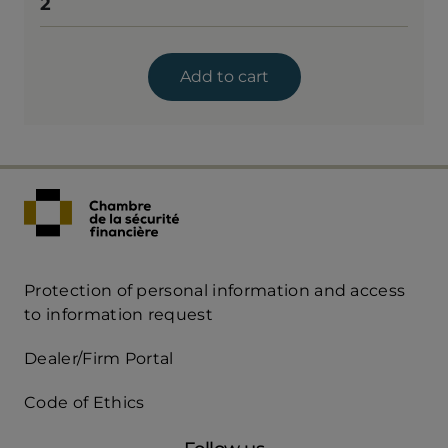
2
Add to cart
Protection of personal information and access
Acces
to information request
Rapide
Dealer/Firm Portal
mobile
Code of Ethics