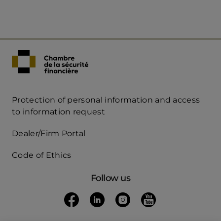
Protection of personal information and access
Acces
to information request
Rapide
Dealer/Firm Portal
mobile
Code of Ethics
Follow us
Follow us on Facebook
(opens in a new tab)
Follow us on Linkedin
(opens in a new tab)
Follow us on Instagra
(opens in a new tab)
Follow us on Yo
(opens in a new t