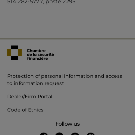
514 282-5777, poste 2295
Protection of personal information and access
Acces
to information request
Rapide
Dealer/Firm Portal
mobile
Code of Ethics
Follow us