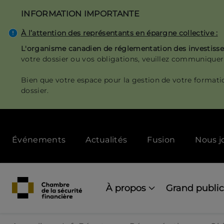
Aller
INFORMATION IMPORTANTE
au
contenu
À l’attention des représentants en épargne collective :
principal
L'organisme canadien de réglementation des investis
votre dossier ou vos obligations, veuillez communiquer
Bien que votre espace pour la gestion de votre formati
dossier.
Secondary
Événements
Actualités
Fusion
Nous j
menu
[Desktop]
Main
navigation
À propos
Grand public