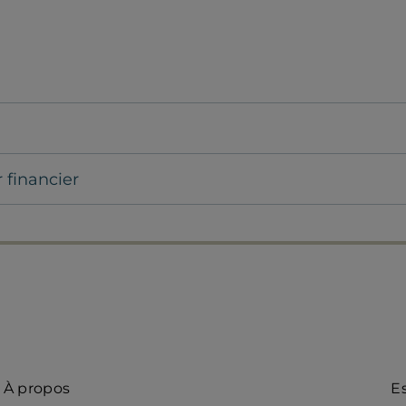
r financier
Quick
A
À propos
E