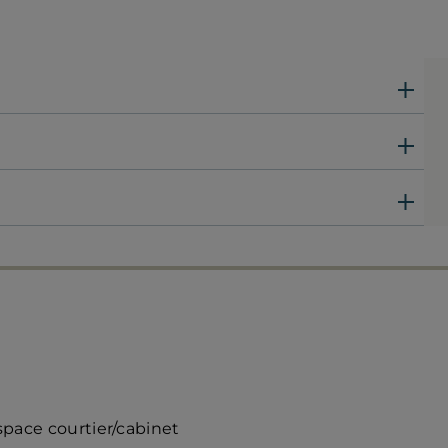
ccès
space courtier/cabinet