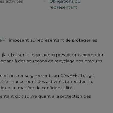
s activités
Obligations du
représentant
(ouvre dans un nouvel onglet)
é
imposent au représentant de protéger les
(ouvre dans un nouvel onglet)
(la « Loi sur le recyclage ») prévoit une exemption
portant à des soupçons de recyclage des produits
 certains renseignements au CANAFE. Il s’agit
et le financement des activités terroristes. Le
que en matière de confidentialité.
entant doit suivre quant à la protection des