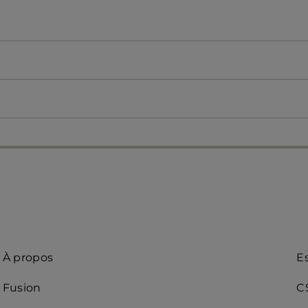
Quick
A
À propos
E
access
R
Fusion
C
(d