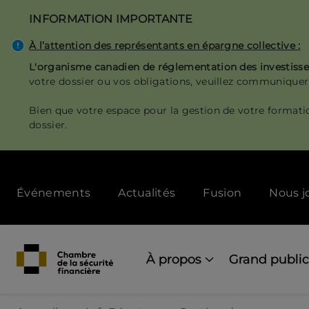
Aller
INFORMATION IMPORTANTE
au
contenu
À l’attention des représentants en épargne collective :
principal
L'organisme canadien de réglementation des investis
votre dossier ou vos obligations, veuillez communiquer
Bien que votre espace pour la gestion de votre formati
dossier.
Secondary
Événements
Actualités
Fusion
Nous j
menu
[Desktop]
Main
navigation
À propos
Grand public