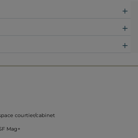
ccès
space courtier/cabinet
apide
SF Mag+
roite)