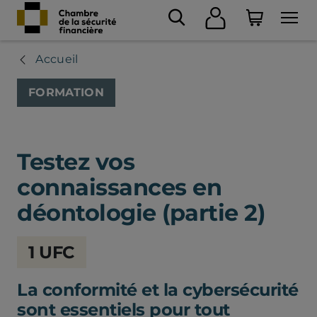
Accueil
FORMATION
Testez vos
connaissances en
déontologie (partie 2)
Chambre
1 UFC
de
la
La conformité et la cybersécurité
sécurité
financière
sont essentiels pour tout