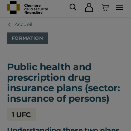
Accueil
FORMATION
Public health and
prescription drug
insurance plans (sector:
insurance of persons)
Chambre
1 UFC
de
la
Understanding these two plans
sécurité