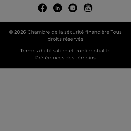
Suivez nous sur Facebook
(ouvre dans un nouvel onglet)
Suivez-nous Linkedin
(ouvre dans un nouvel onglet
Suivez nous sur Insta
(ouvre dans un nouvel 
Suivez nous sur
(ouvre dans un n
© 2026 Chambre de la sécurité financière Tous
droits réservés
Termes d'utilisation et confidentialité
Préférences des témoins