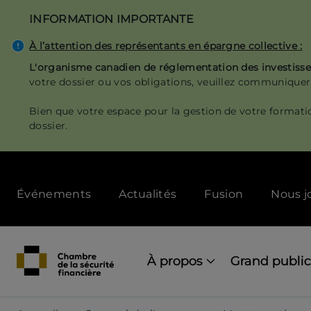
Aller
INFORMATION IMPORTANTE
au
contenu
À l’attention des représentants en épargne collective :
principal
L'organisme canadien de réglementation des investis
votre dossier ou vos obligations, veuillez communiquer
Bien que votre espace pour la gestion de votre formati
dossier.
Secondary
Événements
Actualités
Fusion
Nous j
menu
[Desktop]
Main
navigation
À propos
Grand public