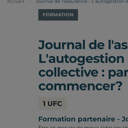
Accueil
Journal de l'assurance - L'autogestion 
FORMATION
Journal de l'a
L'autogestion 
collective : pa
commencer?
Chambre
1 UFC
de
la
sécurité
Formation partenaire - J
financière
Être en mesure de mieux aider ses cli