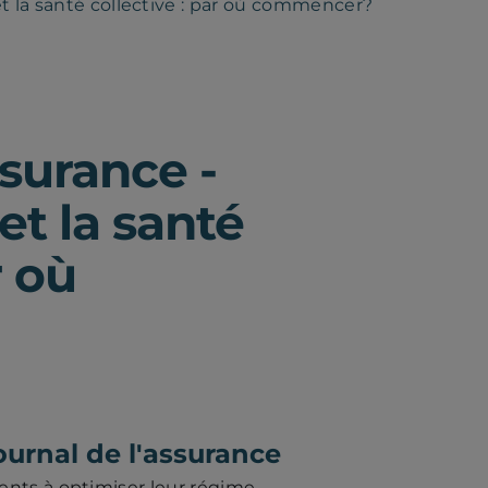
et la santé collective : par où commencer?
ssurance -
et la santé
r où
ournal de l'assurance
ents à optimiser leur régime