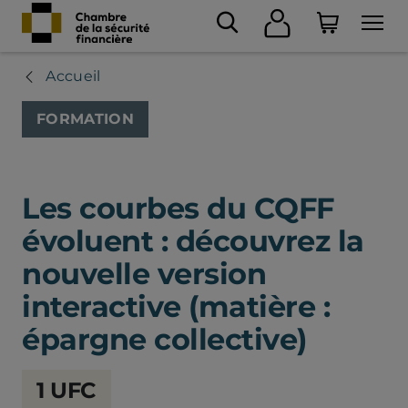
Accueil
FORMATION
Les courbes du CQFF
évoluent : découvrez la
nouvelle version
interactive (matière :
épargne collective)
Chambre
1 UFC
de