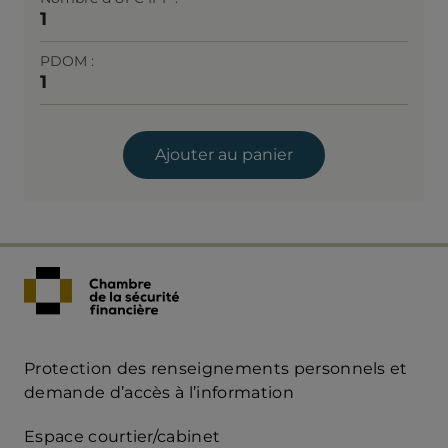
1
PDOM
1
Ajouter au panier
Protection des renseignements personnels et
Acces
demande d’accès à l’information
Rapide
Espace courtier/cabinet
mobile