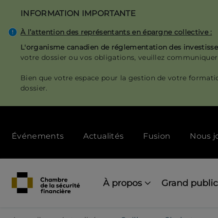
Aller
INFORMATION IMPORTANTE
au
contenu
À l’attention des représentants en épargne collective :
principal
L'organisme canadien de réglementation des investis
votre dossier ou vos obligations, veuillez communiquer
Bien que votre espace pour la gestion de votre formati
dossier.
Secondary
Événements
Actualités
Fusion
Nous j
menu
[Desktop]
Main
navigation
À propos
Grand public