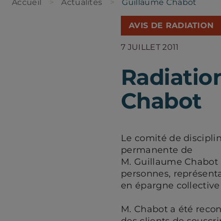
Accueil
Actualités
Guillaume Chabot
AVIS DE RADIATION
7 JUILLET 2011
Radiatio
Chabot
Le comité de discipli
permanente de
M. Guillaume Chabot (
personnes, représenta
en épargne collective
M. Chabot a été recon
des clients de souscr