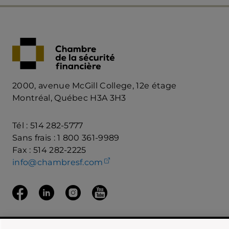
2000, avenue McGill College, 12e étage
Montréal, Québec H3A 3H3
Tél : 514 282-5777
Sans frais : 1 800 361-9989
Fax : 514 282-2225
(ouvre votre client de mess
info@chambresf.com
Suivez nous sur Facebook
(ouvre dans un nouvel onglet)
Suivez-nous Linkedin
(ouvre dans un nouvel onglet)
Suivez nous sur Instagram
(ouvre dans un nouvel onglet)
Suivez nous sur Youtube
(ouvre dans un nouvel onglet)