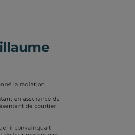
illaume
nné la radiation
ntant en assurance de
ésentant de courtier
el il convainquait
nt de leur rembourser