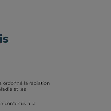
is
a ordonné la radiation
adie et les
on contenus à la