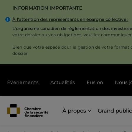
Aller
INFORMATION IMPORTANTE
au
contenu
À l’attention des représentants en épargne collective :
principal
L'organisme canadien de réglementation des investis
votre dossier ou vos obligations, veuillez communiquer
Bien que votre espace pour la gestion de votre formati
dossier.
Secondary
Événements
Actualités
Fusion
Nous j
menu
[Desktop]
Main
navigation
À propos
Grand public