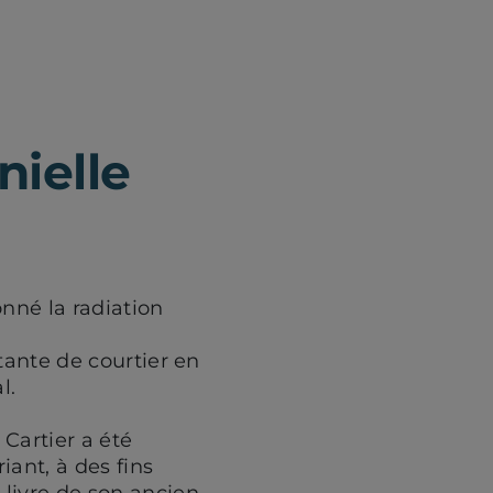
ielle
nné la radiation
tante de courtier en
l.
Cartier a été
iant, à des fins
livre de son ancien