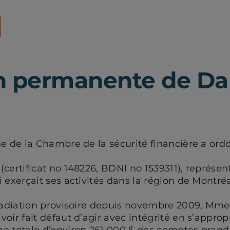
n permanente de Dan
ne de la Chambre de la sécurité financière a ordo
(certificat no 148226, BDNI no 1539311), représen
 exerçait ses activités dans la région de Montréa
 radiation provisoire depuis novembre 2009, Mme 
oir fait défaut d’agir avec intégrité en s’appropr
e totale d’environ 261 000 $ des comptes grand-