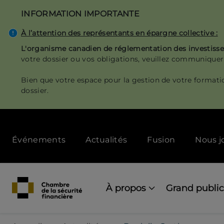
Aller
INFORMATION IMPORTANTE
au
contenu
À l’attention des représentants en épargne collective :
principal
L'organisme canadien de réglementation des investis
votre dossier ou vos obligations, veuillez communiquer
Bien que votre espace pour la gestion de votre formati
dossier.
Secondary
Événements
Actualités
Fusion
Nous j
menu
[Desktop]
Main
navigation
À propos
Grand public