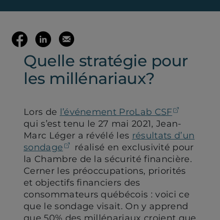
(ouvre votre c
Partager
Partager
Envoyer
Quelle stratégie pour
sur
sur
cette
les millénariaux?
Facebook
LinkedIn
page
(ouvre
(ouvre
par
(ouvre d
Lors de
l’événement ProLab CSF
qui s’est tenu le 27 mai 2021, Jean-
dans
dans
mail
Marc Léger a révélé les
résultats d’un
(ouvre dans un nouvel onglet)
sondage
réalisé en exclusivité pour
la Chambre de la sécurité financière.
un
un
Cerner les préoccupations, priorités
et objectifs financiers des
nouvel
nouvel
consommateurs québécois : voici ce
que le sondage visait. On y apprend
onglet)
onglet)
que 50% des millénariaux croient que