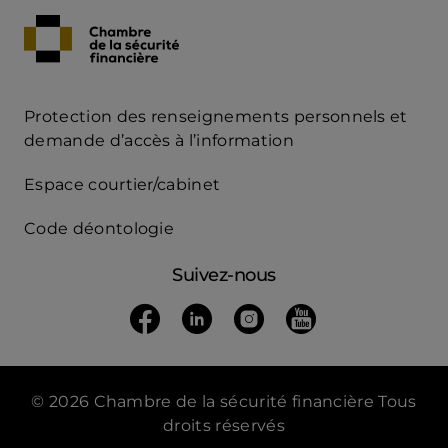
Protection des renseignements personnels et
Acces
demande d’accès à l’information
Rapide
Espace courtier/cabinet
mobile
Code déontologie
Suivez-nous
Suivez nous sur Facebook
(ouvre dans un nouvel onglet)
Suivez-nous Linkedin
(ouvre dans un nouvel onglet
Suivez nous sur Insta
(ouvre dans un nouvel 
Suivez nous sur
(ouvre dans un n
© 2026 Chambre de la sécurité financière Tous
droits réservés