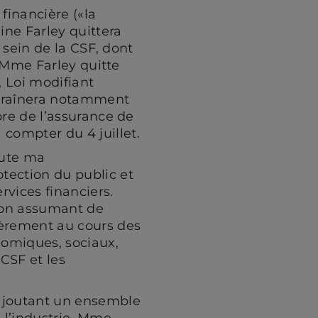
sur
sur
cette
financière («la
Facebook
LinkedIn
page
ne Farley quittera
 sein de la CSF, dont
. Mme Farley quitte
(ouvre
(ouvre
par
, Loi modifiant
entraînera notamment
dans
dans
mail
bre de l’assurance de
compter du 4 juillet.
un
un
oute ma
tection du public et
nouvel
nouvel
rvices financiers.
ion assumant de
onglet)
onglet)
ièrement au cours des
omiques, sociaux,
CSF et les
 ajoutant un ensemble
 l’industrie, Mme