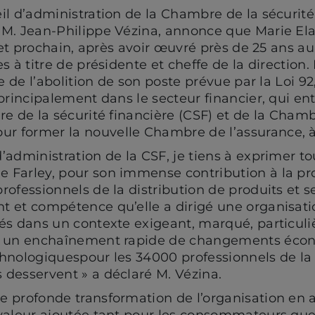
il d’administration de la Chambre de la sécurité 
M. Jean-Philippe Vézina, annonce que Marie Elai
llet prochain, après avoir œuvré près de 25 ans au
s à titre de présidente et cheffe de la direction
te de l’abolition de son poste prévue par la Loi 92
 principalement dans le secteur financier, qui 
re de la sécurité financière (CSF) et de la Cham
 former la nouvelle Chambre de l’assurance, à 
’administration de la CSF, je tiens à exprimer t
Farley, pour son immense contribution à la pro
ofessionnels de la distribution de produits et se
t et compétence qu’elle a dirigé une organisat
és dans un contexte exigeant, marqué, particul
r un enchaînement rapide de changements écon
hnologiquespour les 34000 professionnels de la 
desservent » a déclaré M. Vézina.
e profonde transformation de l’organisation en
valeur ajoutée tant pour les consommateurs que