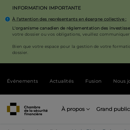
Aller
INFORMATION IMPORTANTE
au
contenu
À l’attention des représentants en épargne collective :
principal
L'organisme canadien de réglementation des investis
votre dossier ou vos obligations, veuillez communiquer
Bien que votre espace pour la gestion de votre formati
dossier.
Secondary
Événements
Actualités
Fusion
Nous j
menu
[Desktop]
Main
navigation
À propos
Grand public