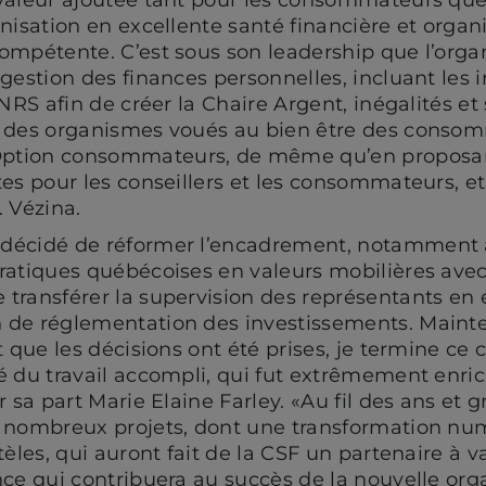
anisation en excellente santé financière et organ
ompétente. C’est sous son leadership que l’organ
gestion des finances personnelles, incluant les i
INRS afin de créer la Chaire Argent, inégalités et
c des organismes voués au bien être des consom
ption consommateurs, de même qu’en proposan
es pour les conseillers et les consommateurs, et
. Vézina.
décidé de réformer l’encadrement, notamment 
ratiques québécoises en valeurs mobilières avec
transférer la supervision des représentants en 
 de réglementation des investissements. Maint
t que les décisions ont été prises, je termine ce 
é du travail accompli, qui fut extrêmement enric
r sa part Marie Elaine Farley. «Au fil des ans et 
e nombreux projets, dont une transformation nu
tèles, qui auront fait de la CSF un partenaire à v
nce qui contribuera au succès de la nouvelle org