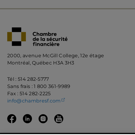
2000, avenue McGill College, 12e étage
Montréal, Québec H3A 3H3
Tél : 514 282-5777
Sans frais : 1 800 361-9989
Fax : 514 282-2225
(ouvre votre client de mess
info@chambresf.com
Suivez nous sur Facebook
(ouvre dans un nouvel onglet)
Suivez-nous Linkedin
(ouvre dans un nouvel onglet)
Suivez nous sur Instagram
(ouvre dans un nouvel onglet)
Suivez nous sur Youtube
(ouvre dans un nouvel onglet)