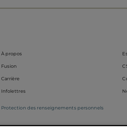
Quick
A
À propos
E
access
R
Fusion
C
(d
Carrière
C
Infolettres
N
agerie)
Protection des renseignements personnels