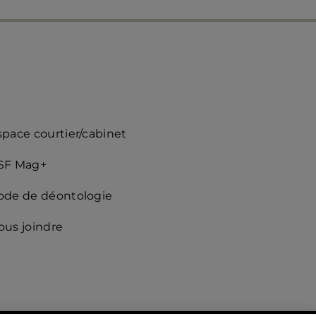
ccès
space courtier/cabinet
apide
SF Mag+
roite)
ode de déontologie
ous joindre