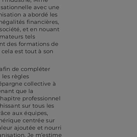
isationnelle avec une
isation a abordé les
négalités financières,
 société, et en nouant
mateurs tels
t des formations de
 cela est tout à son
afin de compléter
 les règles
épargne collective à
enant que la
chapitre professionnel
hissant sur tous les
grâce aux équipes,
mérique centrée sur
aleur ajoutée et nourri
anisation. Je m’estime