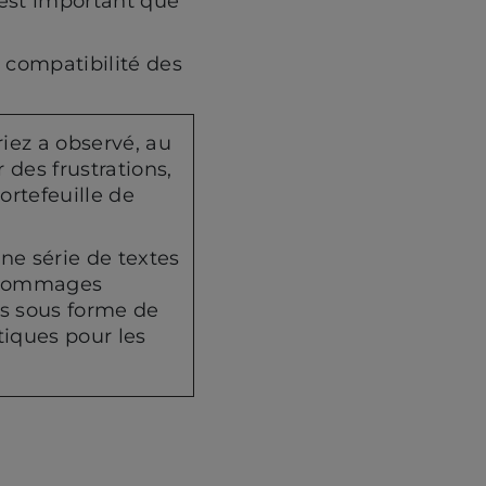
l est important que
 compatibilité des
riez a observé, au
 des frustrations,
ortefeuille de
ne série de textes
s dommages
és sous forme de
tiques pour les