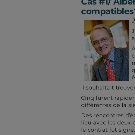
Cas #1/ Alber
compatibles
J
J
a
A
c
m
q
é
Il souhaitait trouv
Cinq furent rapidem
différentes de la si
Des rencontres d’éc
lieu avec les deux 
le contrat fut sign