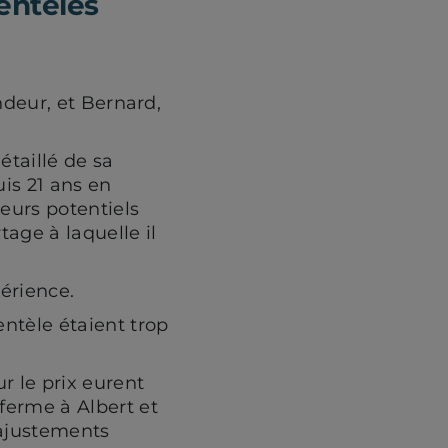
ientèles
ndeur, et Bernard,
étaillé de sa
uis 21 ans en
teurs potentiels
tage à laquelle il
périence.
entèle étaient trop
r le prix eurent
 ferme à Albert et
 ajustements