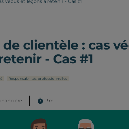
cas vécus et leçons à retenir - Cas #1
 de clientèle : cas v
retenir - Cas #1
té
Responsabilités professionnelles
financière
3m