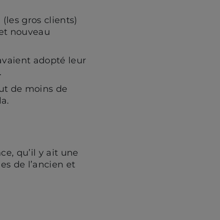
 (les gros clients)
 et nouveau
 avaient adopté leur
.
out de moins de
la.
ce, qu’il y ait une
les de l’ancien et