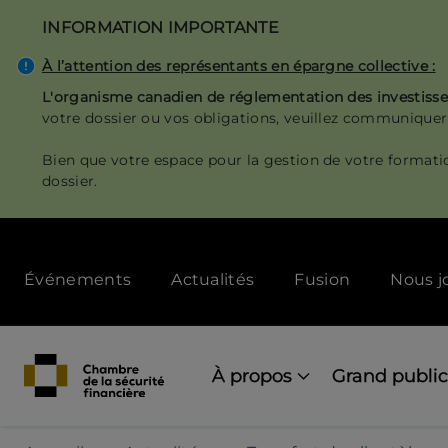
Aller
INFORMATION IMPORTANTE
au
contenu
À l’attention des représentants en épargne collective :
principal
L'organisme canadien de réglementation des investis
votre dossier ou vos obligations, veuillez communiquer
Bien que votre espace pour la gestion de votre formati
dossier.
Secondary
Événements
Actualités
Fusion
Nous j
menu
[Desktop]
Main
navigation
À propos
Grand public