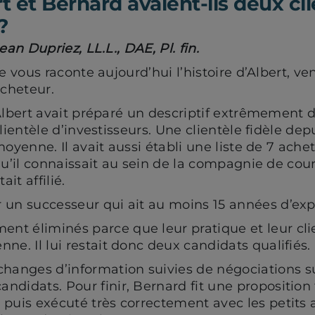
t et Bernard avaient-ils deux cl
?
ean Dupriez, LL.L., DAE, Pl. fin.
e vous raconte aujourd’hui l’histoire d’Albert, ve
cheteur.
lbert avait préparé un descriptif extrêmement d
lientèle d’investisseurs. Une clientèle fidèle dep
oyenne. Il avait aussi établi une liste de 7 ache
u’il connaissait au sein de la compagnie de cour
tait affilié.
er un successeur qui ait au moins 15 années d’ex
ent éliminés parce que leur pratique et leur cli
enne. Il lui restait donc deux candidats qualifiés.
hanges d’information suivies de négociations su
candidats. Pour finir, Bernard fit une proposition
é, puis exécuté très correctement avec les petits