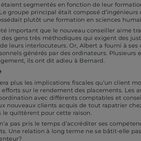
rt étaient segmentés en fonction de leur format
 Le groupe principal était composé d’ingénieurs 
ssédait plutôt une formation en sciences humai
t été important que le nouveau conseiller aime tra
 des gens très méthodiques qui exigent des justif
de leurs interlocuteurs. Or, Albert a fourni à ses
sonnels générés par des ordinateurs. Plusieurs e
ngement, ils ont dit adieu à Bernard.
e
lera plus les implications fiscales qu’un client mo
s efforts sur le rendement des placements. Les a
coordination avec différents comptables et conseil
 nouveaux clients acquis de tout rapatrier chez 
 le quittèrent pour cette raison.
n’a pas pris le temps d’accréditer ses compétenc
ts. Une relation à long terme ne se bâtit-elle p
lenteur?