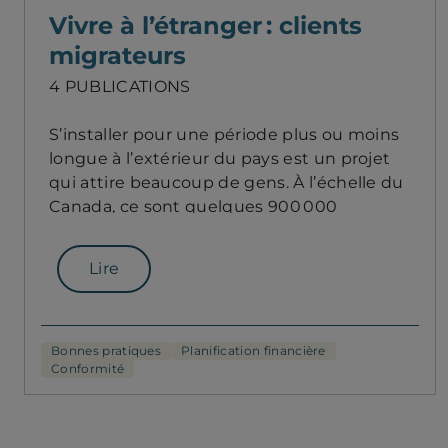
Vivre à l’étranger : clients
migrateurs
4 PUBLICATIONS
S’installer pour une période plus ou moins
longue à l’extérieur du pays est un projet
qui attire beaucoup de gens. À l’échelle du
Canada, ce sont quelques 900 000
« snowbirds » qui partent chaque année
plusieurs mois dans le sud des États-Unis.
Lire
De plus, les choix de destinations et les
raisons, qu’elles soient personnelles ou
professionnelles, se sont diversifiés. Ce
dossier regorge de conseils et de bonnes
Bonnes pratiques
Planification financière
Conformité
pratiques pour guider les conseillers et
leurs clients dans leurs préparatifs. Les
défis liés aux finances et aux obligations
fiscales sont entre autres abordés.