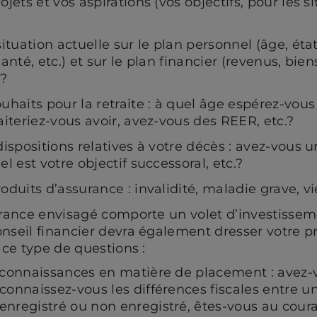
ojets et vos aspirations (vos objectifs, pour les 
situation actuelle sur le plan personnel (âge, ét
santé, etc.) et sur le plan financier (revenus, bie
)?
uhaits pour la retraite : à quel âge espérez-vous
aiteriez-vous avoir, avez-vous des REER, etc.?
dispositions relatives à votre décès : avez-vous 
l est votre objectif successoral, etc.?
oduits d’assurance : invalidité, maladie grave, vie
urance envisagé comporte un volet d’investissem
nseil financier devra également dresser votre pro
 ce type de questions :
 connaissances en matière de placement : avez-
connaissez-vous les différences fiscales entre u
nregistré ou non enregistré, êtes-vous au coura