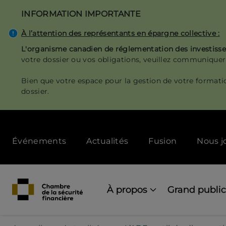
Aller
INFORMATION IMPORTANTE
au
contenu
À l’attention des représentants en épargne collective :
principal
L'organisme canadien de réglementation des investis
votre dossier ou vos obligations, veuillez communiquer
Bien que votre espace pour la gestion de votre formati
dossier.
Secondary
Événements
Actualités
Fusion
Nous j
menu
[Desktop]
Main
navigation
À propos
Grand public