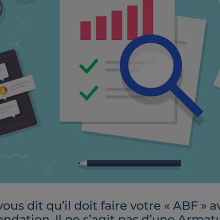
vous dit qu’il doit faire votre « ABF »
dation. Il ne s’agit pas d’une Armat