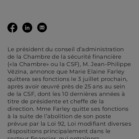
(ouvre votre c
Partager
Partager
Envoyer
sur
sur
cette
Le président du conseil d’administration
Facebook
LinkedIn
page
de la Chambre de la sécurité financière
(«la Chambre» ou la CSF), M. Jean-Philippe
(ouvre
Vézina, annonce que Marie Elaine Farley
(ouvre
par
quittera ses fonctions le 3 juillet prochain,
après avoir œuvré près de 25 ans au sein
dans
dans
mail
de la CSF, dont les 10 dernières années à
titre de présidente et cheffe de la
un
un
direction. Mme Farley quitte ses fonctions
à la suite de l’abolition de son poste
nouvel
nouvel
prévue par la Loi 92, Loi modifiant diverses
dispositions principalement dans le
secteur financier, qui entraînera