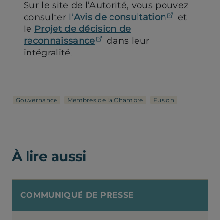
Sur le site de l’Autorité, vous pouvez
(ouvre da
consulter
l’
Avis de consultation
et
le
Projet de décision de
(ouvre dans un nouvel on
reconnaissance
dans leur
intégralité.
Gouvernance
Membres de la Chambre
Fusion
À lire aussi
COMMUNIQUÉ DE PRESSE