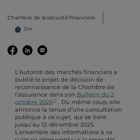
Chambre de la sécurité financière
3m
(ouvre votre c
Partager
Partager
Envoyer
sur
sur
cette
L’Autorité des marchés financiers a
Facebook
LinkedIn
page
publié le projet de décision de
reconnaissance de la Chambre de
(ouvre
l’assurance dans son
(ouvre
par
Bulletin du 2
(ouvre dans un nouvel ongle
octobre 2025
. Du même coup, elle
annonce la tenue d’une consultation
dans
dans
mail
publique à ce sujet, qui se tient
jusqu’au 12 décembre 2025.
un
un
L’ensemble des informations à ce
sujet se retrouvent sur la page des